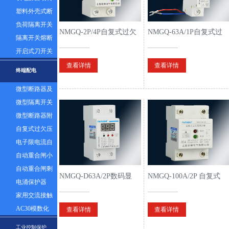
换开关
塑料外壳式断
路器及漏电
负荷隔离开关
NMGQ-2P/4P自复式过欠
NMGQ-63A/1P自复式过
隔离开关熔断
压保护器
欠压保护器
器组
开启式刀开关
查看详情
查看详情
终端配电
微型断路器及
漏电
微型隔离开关
微型断路器附
件
自复式过欠压
保护器
电子限电流自
动控制器
自动重合闸小
型断路器
自动重合闸剩
NMGQ-D63A/2P数码显
NMGQ-100A/2P 自复式
余电流塑壳断
电涌保护器
示自复式过欠压保护器
过欠压保护器
路器
家用交流接触
器
AC30模数化
查看详情
查看详情
插座
工业控制保护