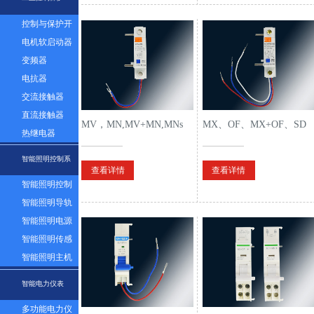
控制与保护开
关
电机软启动器
变频器
电抗器
交流接触器
直流接触器
MV，MN,MV+MN,MNs
MX、OF、MX+OF、SD
热继电器
过压，欠压，过欠压，失
分励、辅助、分励+辅
智能照明控制系
压脱扣器
助、报警附件
查看详情
查看详情
智能照明控制
统
面板
智能照明导轨
模块
智能照明电源
模块
智能照明传感
器
智能照明主机
系统
智能电力仪表
多功能电力仪