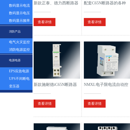
新款正泰、德力西断路器
配套C65N断路器的各种
表
数码显示电流
配套的附件
附件
表
数码显示电压
表
数码显示频率
查看详情
查看详情
表
消防产品
电气火灾监控
探测器
消防电源监控
模块
电源电器
EPS应急电源
UPS不间断电
新款施耐德iC65N断路器
NMXL电子限电流自动控
源
变压器
配套附件
制器
查看详情
查看详情