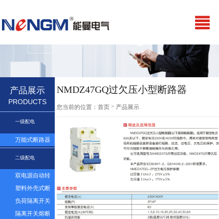
NMDZ47GQ过欠压小型断路器
产品展示
PRODUCTS
>
您当前的位置：
首页
产品展示
一级配电
万能式断路器
二级配电
双电源自动转
换开关
塑料外壳式断
路器及漏电
负荷隔离开关
隔离开关熔断