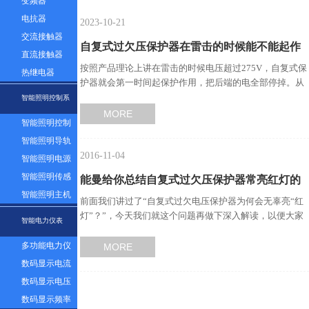
变频器
电抗器
2023-10-21
交流接触器
自复式过欠压保护器在雷击的时候能不能起作
直流接触器
按照产品理论上讲在雷击的时候电压超过275V，自复式保
热继电器
用？…
护器就会第一时间起保护作用，把后端的电全部停掉。从
而起到保护作用。…
智能照明控制系
MORE
智能照明控制
统
面板
智能照明导轨
2016-11-04
模块
智能照明电源
模块
智能照明传感
能曼给你总结自复式过欠压保护器常亮红灯的
器
智能照明主机
前面我们讲过了“自复式过欠电压保护器为何会无辜亮“红
原因及解决办法…
系统
灯”？”，今天我们就这个问题再做下深入解读，以便大家
智能电力仪表
更好的了解自复式…
多功能电力仪
MORE
表
数码显示电流
表
数码显示电压
表
数码显示频率