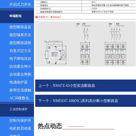
器组
开启式刀开关
终端配电
微型断路器及
漏电
微型隔离开关
微型断路器附
件
自复式过欠压
保护器
电子限电流自
动控制器
自动重合闸小
型断路器
自动重合闸剩
余电流塑壳断
电涌保护器
上一个：NM47Z-63小型直流断路器
路器
家用交流接触
器
AC30模数化
下一个：NMDZ47-100(NC)系列高分断小型断路器
插座
工业控制保护
控制与保护开
热点动态
关
电机软启动器