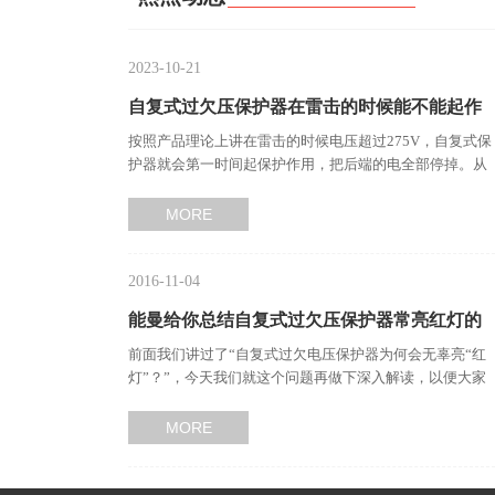
2023-10-21
自复式过欠压保护器在雷击的时候能不能起作
按照产品理论上讲在雷击的时候电压超过275V，自复式保
用？…
护器就会第一时间起保护作用，把后端的电全部停掉。从
而起到保护作用。…
MORE
2016-11-04
能曼给你总结自复式过欠压保护器常亮红灯的
前面我们讲过了“自复式过欠电压保护器为何会无辜亮“红
原因及解决办法…
灯”？”，今天我们就这个问题再做下深入解读，以便大家
更好的了解自复式…
MORE