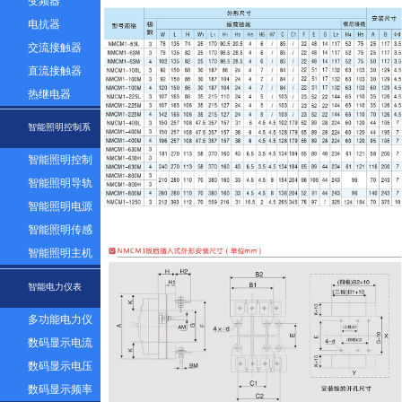
变频器
电抗器
交流接触器
直流接触器
热继电器
智能照明控制系
智能照明控制
统
面板
智能照明导轨
模块
智能照明电源
模块
智能照明传感
器
智能照明主机
系统
智能电力仪表
多功能电力仪
表
数码显示电流
表
数码显示电压
表
数码显示频率