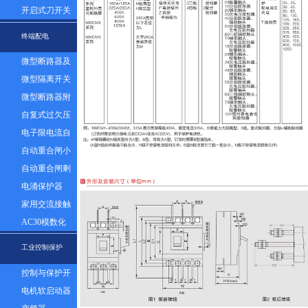
器组
开启式刀开关
终端配电
微型断路器及
漏电
微型隔离开关
微型断路器附
件
自复式过欠压
保护器
电子限电流自
动控制器
自动重合闸小
型断路器
自动重合闸剩
余电流塑壳断
电涌保护器
路器
家用交流接触
器
AC30模数化
插座
工业控制保护
控制与保护开
关
电机软启动器