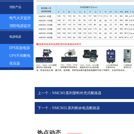
表
消防产品
电气火灾监控
探测器
消防电源监控
模块
电源电器
EPS应急电源
UPS不间断电
源
变压器
上一个：NMCM1系列塑料外壳式断路器
下一个：NMCM1L系列剩余电流断路器
热点动态