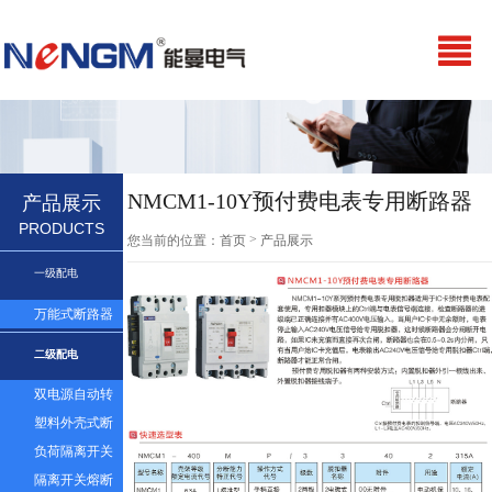
NMCM1-10Y预付费电表专用断路器
产品展示
PRODUCTS
>
您当前的位置：
首页
产品展示
一级配电
万能式断路器
二级配电
双电源自动转
换开关
塑料外壳式断
路器及漏电
负荷隔离开关
隔离开关熔断